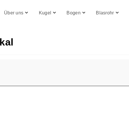
Über uns
Kugel
Bogen
Blasrohr
kal